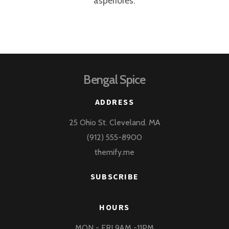
asperiores.
Bengal Spice
ADDRESS
25 Ohio St. Cleveland. MA
(912) 555-8900
themify.me
SUBSCRIBE
HOURS
MON - FRI 9AM -11PM