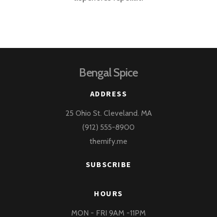
Bengal Spice
ADDRESS
25 Ohio St. Cleveland. MA
(912) 555-8900
themify.me
SUBSCRIBE
HOURS
MON - FRI 9AM -11PM